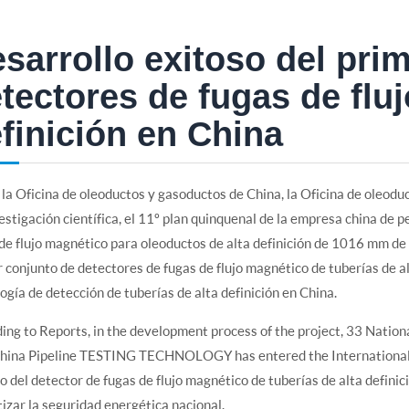
sarrollo exitoso del pri
tectores de fugas de flu
finición en China
la Oficina de oleoductos y gasoductos de China, la Oficina de oleodu
estigación científica, el 11º plan quinquenal de la empresa china de p
de flujo magnético para oleoductos de alta definición de 1016 mm de
 conjunto de detectores de fugas de flujo magnético de tuberías de alt
ogía de detección de tuberías de alta definición en China.
ing to Reports, in the development process of the project, 33 Natio
China Pipeline TESTING TECHNOLOGY has entered the International 
o del detector de fugas de flujo magnético de tuberías de alta defini
izar la seguridad energética nacional.