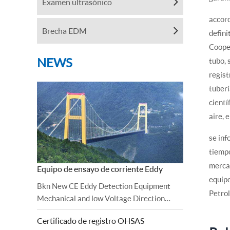
Examen ultrasónico
accor
Brecha EDM
defini
Cooper
NEWS
tubo, 
regist
tuberí
cientí
aire, 
se inf
tiempo
mercad
Equipo de ensayo de corriente Eddy
equipo
Bkn New CE Eddy Detection Equipment
Petro
Mechanical and low Voltage Direction
certificate bkn has been observed and
Certificado de registro OHSAS
completed with Successful Audit.Directiva