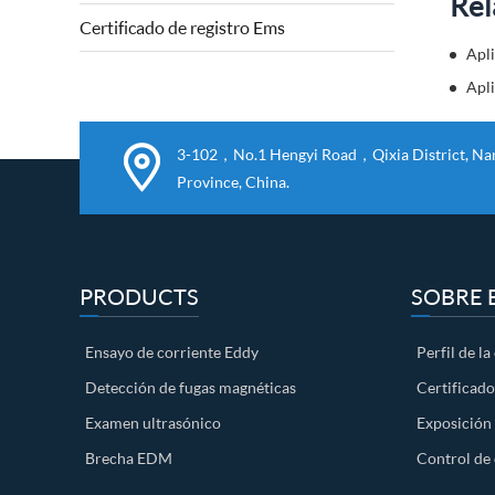
Rel
2006 / 42 / CE sobre máquinas y 2...
Certificado de registro Ems
Apli
3-102，No.1 Hengyi Road，Qixia District, Nanj
Province, China.
PRODUCTS
SOBRE 
Ensayo de corriente Eddy
Perfil de l
Detección de fugas magnéticas
Certificad
Examen ultrasónico
Exposición 
Brecha EDM
Control de 