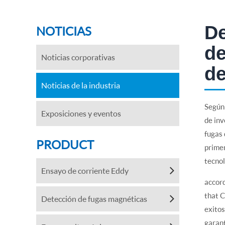
De
NOTICIAS
de
Noticias corporativas
de
Noticias de la industria
Según 
Exposiciones y eventos
de inv
fugas 
PRODUCT
primer
tecnol
Ensayo de corriente Eddy
accord
that 
Detección de fugas magnéticas
exitos
garant