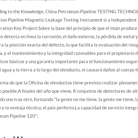
ding to the Knowledge, China Petroleum Pipeline TESTING TECHNOLO
tion Pipeline Magnetic Leakage Testing Instrument is a Independent 
ation Key Project.Sobre la base del principio de que el imán produce
se detecta en línea la corrosión, el daño externo, la pérdida de metal y
ra la posición exacta del defecto, lo que facilita la evaluación del r
a, y el mantenimiento y la integridad razonables para el propietario 
ficos básicos y una garantía importante para el funcionamiento segur
el agua y la tierra a lo largo del oleoducto, ni causará daños al cuerpo
orma de que la Oficina de oleoductos tiene previsto realizar plenamen
 posible.A finales del año que viene, 8 conjuntos de detectores de alt
o uno tras otro, formando "la gente no me tiene, la gente me tiene, la
 y la ventaja técnica, el país perfecto.La capacidad de servicio integ
leum Pipeline 120";