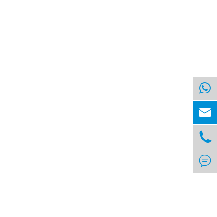


