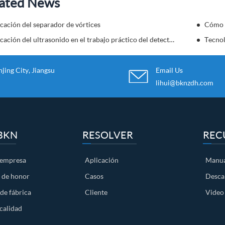
ated News
cación del separador de vórtices
Aplicación del ultrasonido en el trabajo práctico del detector de fallos de soldadura
Tecnol
ing City, Jiangsu
Email Us
lihui@bknzdh.com
BKN
RESOLVER
REC
a empresa
Aplicación
Manua
o de honor
Casos
Desca
de fábrica
Cliente
Video
calidad