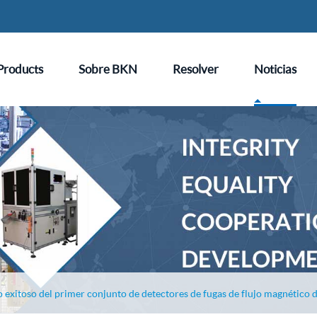
Products
Sobre BKN
Resolver
Noticias
 exitoso del primer conjunto de detectores de fugas de flujo magnético d