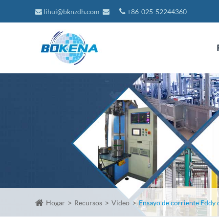
lihui@bknzdh.com
+86-025-52244360
Hogar
Recursos
Video
Ensayo de corriente Eddy d