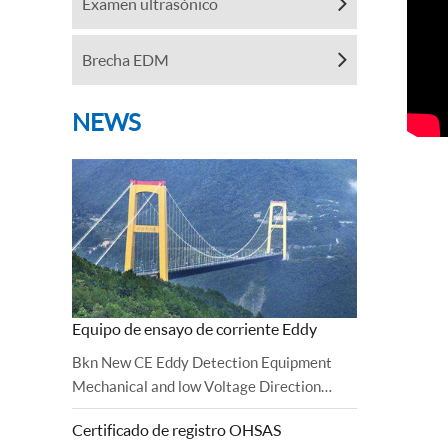
Examen ultrasónico
Brecha EDM
NEWS
Equipo de ensayo de corriente Eddy
Bkn New CE Eddy Detection Equipment
Mechanical and low Voltage Direction
certificate bkn has been observed and
Certificado de registro OHSAS
completed with Successful Audit.Directiva