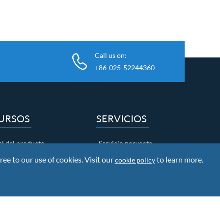
Call us on:
+86-025-52244360
URSOS
SERVICIOS
l del producto
Servicio posventa
ree to our use of cookies. Visit our
rga de documentos
Investigación y desarrollo
to learn more.
cookie policy
Información sobre el envío
Política de garantía