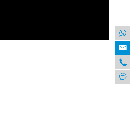


