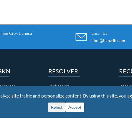
ing City, Jiangsu
Email Us
lihui@bknzdh.com
BKN
RESOLVER
REC
a empresa
Aplicación
Manua
yze site traffic and personalize content. By using this site, you ag
o de honor
Casos
Desca
de fábrica
Cliente
Video
Reject
Accept
calidad