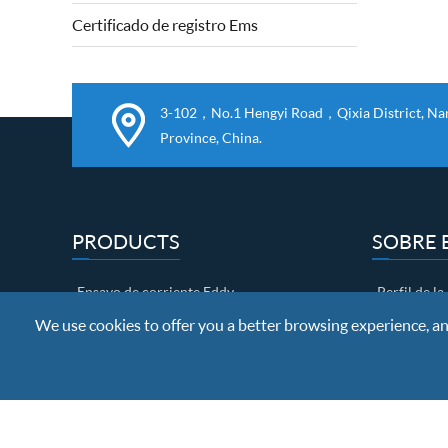
2006 / 42 / CE sobre máquinas y 2...
Certificado de registro Ems
3-102，No.1 Hengyi Road，Qixia District, Nanj
Province, China.
PRODUCTS
SOBRE 
Ensayo de corriente Eddy
Perfil de l
We use cookies to offer you a better browsing experience, anal
Detección de fugas magnéticas
Certificad
Examen ultrasónico
Exposición 
Brecha EDM
Control de 