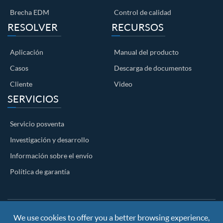
Brecha EDM
Control de calidad
RESOLVER
RECURSOS
Aplicación
Manual del producto
Casos
Descarga de documentos
Cliente
Video
SERVICIOS
Servicio posventa
Investigación y desarrollo
Información sobre el envío
Política de garantía
We use cookies to offer you a better browsing experience,
Copyright ©
Nanjing BKN Automation System Co.,LTD.
All