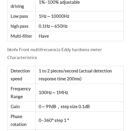
1%~100% adjustable
driving
Low pass
1Hz～10000Hz
high pass
0.1Hz～650Hz
Multi-filter
Have
bknfx Front multifrecuencia Eddy hardness meter
Characteristics
Detection
1 to 2 pieces/second (actual detection
speed
response time 200ms)
Frequency
100Hz～1MHz
Range
Gain
0～99dB，step size 0.1dB
Phase
0~360° step 1 °
rotation