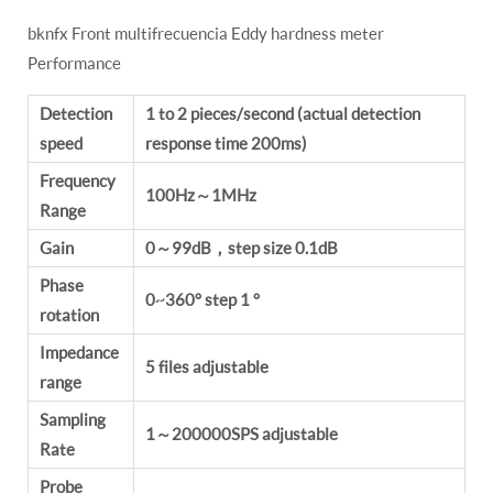
bknfx Front multifrecuencia Eddy hardness meter
Performance
Detection
1 to 2 pieces/second (actual detection
speed
response time 200ms)
Frequency
100Hz～1MHz
Range
Gain
0～99dB，step size 0.1dB
Phase
0~360° step 1 °
rotation
Impedance
5 files adjustable
range
Sampling
1～200000SPS adjustable
Rate
Probe