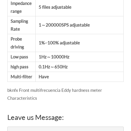
Impedance
5 files adjustable
range
Sampling
1～200000SPS adjustable
Rate
Probe
1%~100% adjustable
driving
Low pass
1Hz～10000Hz
high pass
0.1Hz～650Hz
Multi-filter
Have
bknfx Front multifrecuencia Eddy hardness meter
Characteristics
Leave us Message: