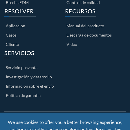
Brecha EDM
Control de calidad
RESOLVER
RECURSOS
Aplicación
Manual del producto
Casos
Descarga de documentos
Cliente
Video
SERVICIOS
Servicio posventa
Investigación y desarrollo
Información sobre el envío
Política de garantía
We use cookies to offer you a better browsing experience,
Copyright ©
Nanjing BKN Automation System Co.,LTD.
All
Rights Reserved
analyze site traffic and personalize content. By using this