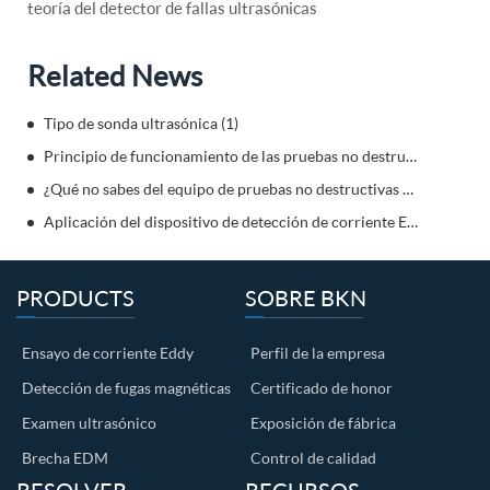
teoría del detector de fallas ultrasónicas
Related News
Tipo de sonda ultrasónica (1)
Principio de funcionamiento de las pruebas no destructivas ECT
¿Qué no sabes del equipo de pruebas no destructivas Eddy?
Aplicación del dispositivo de detección de corriente Eddy en el campo de alta gama
PRODUCTS
SOBRE BKN
Ensayo de corriente Eddy
Perfil de la empresa
Detección de fugas magnéticas
Certificado de honor
Examen ultrasónico
Exposición de fábrica
Brecha EDM
Control de calidad
RESOLVER
RECURSOS