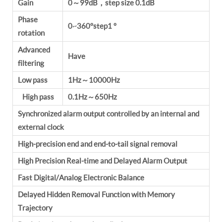
Gain
0～99dB，step size 0.1dB
Phase
0~360°step1 °
rotation
Advanced
Have
filtering
Low pass
1Hz～10000Hz
High pass
0.1Hz～650Hz
Synchronized alarm output controlled by an internal and
external clock
High-precision end and end-to-tail signal removal
High Precision Real-time and Delayed Alarm Output
Fast Digital/Analog Electronic Balance
Delayed Hidden Removal Function with Memory
Trajectory