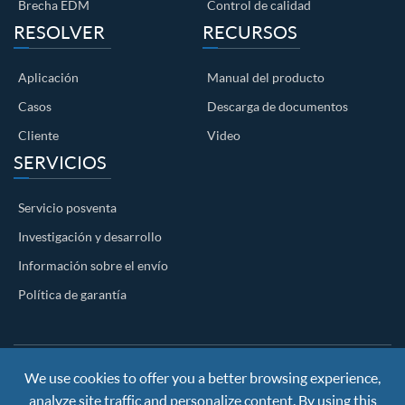
Brecha EDM
Control de calidad
RESOLVER
RECURSOS
Aplicación
Manual del producto
Casos
Descarga de documentos
Cliente
Video
SERVICIOS
Servicio posventa
Investigación y desarrollo
Información sobre el envío
Política de garantía
We use cookies to offer you a better browsing experience,
Copyright ©
Nanjing BKN Automation System Co.,LTD.
All
analyze site traffic and personalize content. By using this
Rights Reserved